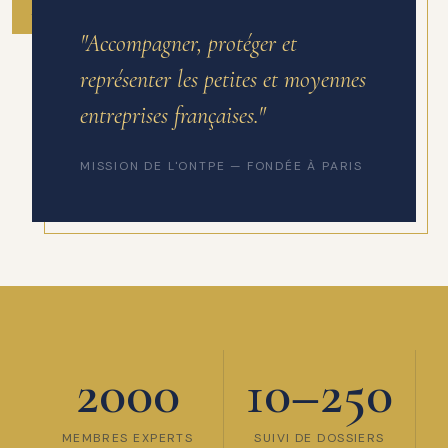
ANNÉE DE FONDATION
"Accompagner, protéger et
représenter les petites et moyennes
entreprises françaises."
MISSION DE L'ONTPE — FONDÉE À PARIS
2000
10–250
MEMBRES EXPERTS
SUIVI DE DOSSIERS