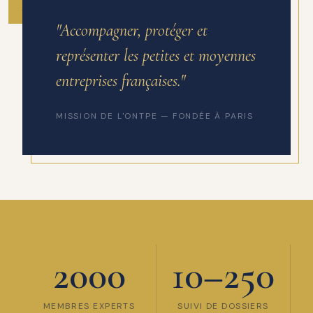
ANNÉE DE FONDATION
"Accompagner, protéger et
représenter les petites et moyennes
entreprises françaises."
MISSION DE L'ONTPE — FONDÉE À PARIS
2000
10–250
MEMBRES EXPERTS
SUIVI DE DOSSIERS