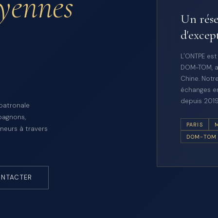
oyennes
Un rése
d'excep
L'ONTPE est
DOM-TOM, a
Chine. Notre
échanges en
depuis 2019
 patronale
pagnons,
PARIS
neurs à travers
DOM-TOM
NTACTER