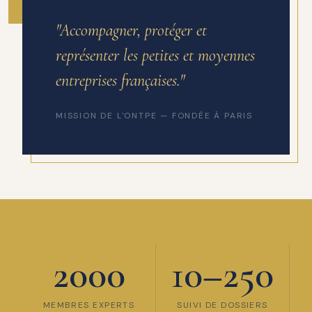
ANNÉE DE FONDATION
"Accompagner, protéger et
représenter les petites et moyennes
entreprises françaises."
MISSION DE L'ONTPE — FONDÉE À PARIS
2000
10–250
MEMBRES EXPERTS
SUIVI DE DOSSIERS