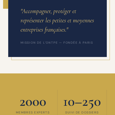
ANNÉE DE FONDATION
"Accompagner, protéger et
représenter les petites et moyennes
entreprises françaises."
MISSION DE L'ONTPE — FONDÉE À PARIS
2000
10–250
MEMBRES EXPERTS
SUIVI DE DOSSIERS