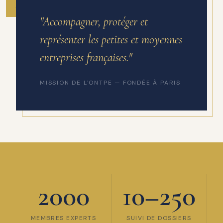
ANNÉE DE FONDATION
"Accompagner, protéger et
représenter les petites et moyennes
entreprises françaises."
MISSION DE L'ONTPE — FONDÉE À PARIS
2000
10–250
MEMBRES EXPERTS
SUIVI DE DOSSIERS