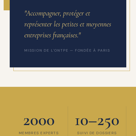
ANNÉE DE FONDATION
"Accompagner, protéger et
représenter les petites et moyennes
entreprises françaises."
MISSION DE L'ONTPE — FONDÉE À PARIS
2000
10–250
MEMBRES EXPERTS
SUIVI DE DOSSIERS