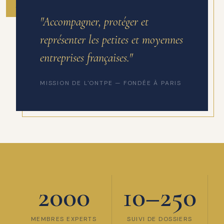
ANNÉE DE FONDATION
"Accompagner, protéger et
représenter les petites et moyennes
entreprises françaises."
MISSION DE L'ONTPE — FONDÉE À PARIS
2000
10–250
MEMBRES EXPERTS
SUIVI DE DOSSIERS