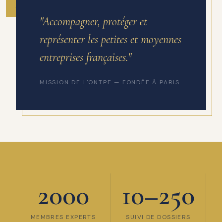
ANNÉE DE FONDATION
"Accompagner, protéger et
représenter les petites et moyennes
entreprises françaises."
MISSION DE L'ONTPE — FONDÉE À PARIS
2000
10–250
MEMBRES EXPERTS
SUIVI DE DOSSIERS