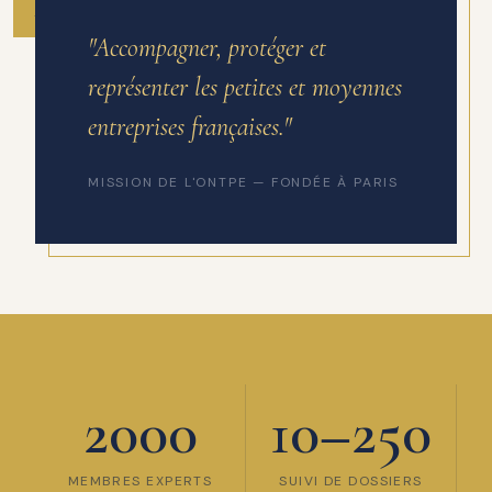
ANNÉE DE FONDATION
"Accompagner, protéger et
représenter les petites et moyennes
entreprises françaises."
MISSION DE L'ONTPE — FONDÉE À PARIS
2000
10–250
MEMBRES EXPERTS
SUIVI DE DOSSIERS