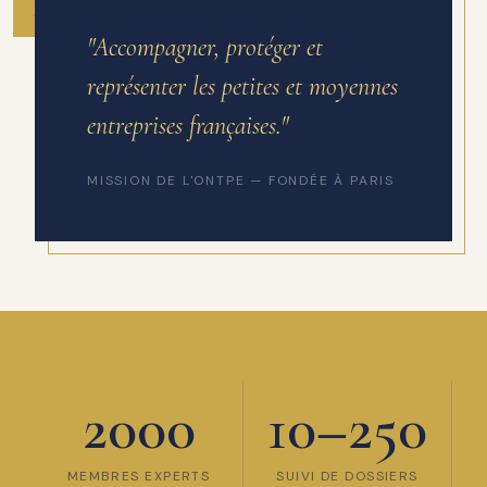
ANNÉE DE FONDATION
"Accompagner, protéger et
représenter les petites et moyennes
entreprises françaises."
MISSION DE L'ONTPE — FONDÉE À PARIS
2000
10–250
MEMBRES EXPERTS
SUIVI DE DOSSIERS