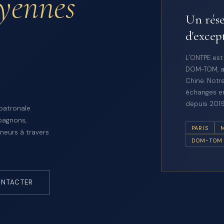
oyennes
Un rése
d'excep
L'ONTPE est
DOM-TOM, a
Chine. Notre
échanges en
depuis 2019
 patronale
pagnons,
PARIS
neurs à travers
DOM-TOM
NTACTER