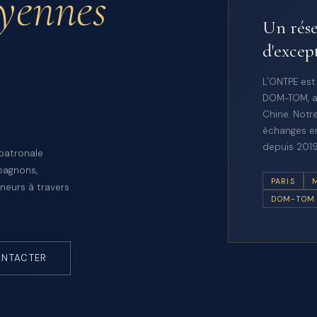
oyennes
Un rése
d'excep
L'ONTPE est
DOM-TOM, a
Chine. Notre
échanges en
depuis 2019
 patronale
pagnons,
PARIS
neurs à travers
DOM-TOM
NTACTER