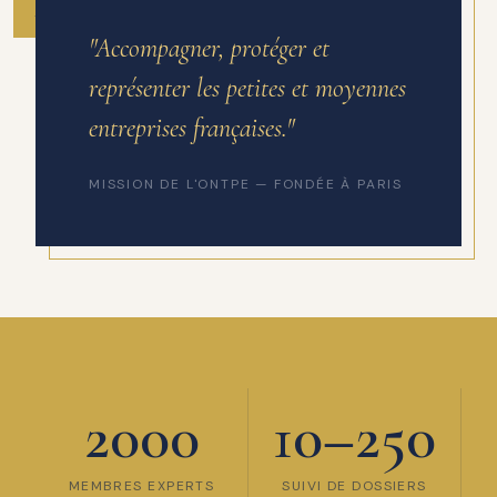
ANNÉE DE FONDATION
"Accompagner, protéger et
représenter les petites et moyennes
entreprises françaises."
MISSION DE L'ONTPE — FONDÉE À PARIS
2000
10–250
MEMBRES EXPERTS
SUIVI DE DOSSIERS