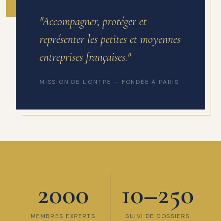
ANNÉE DE FONDATION
"Accompagner, protéger et
représenter les petites et moyennes
entreprises françaises."
MISSION DE L'ONTPE — FONDÉE À PARIS
2000
10–250
MEMBRES EXPERTS
SUIVI DE DOSSIERS