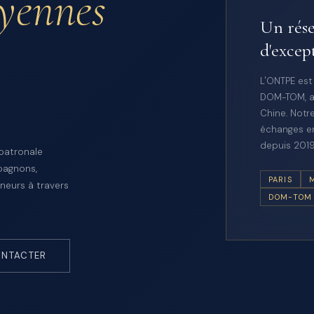
oyennes
Un rése
d'excep
L'ONTPE est
DOM-TOM, a
Chine. Notre
échanges en
depuis 2019
 patronale
pagnons,
PARIS
neurs à travers
DOM-TOM
NTACTER