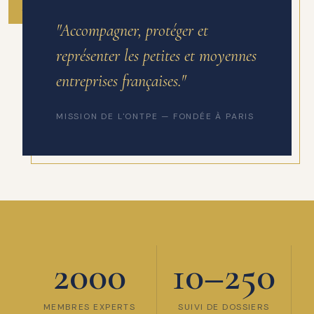
ANNÉE DE FONDATION
"Accompagner, protéger et
représenter les petites et moyennes
entreprises françaises."
MISSION DE L'ONTPE — FONDÉE À PARIS
2000
10–250
MEMBRES EXPERTS
SUIVI DE DOSSIERS