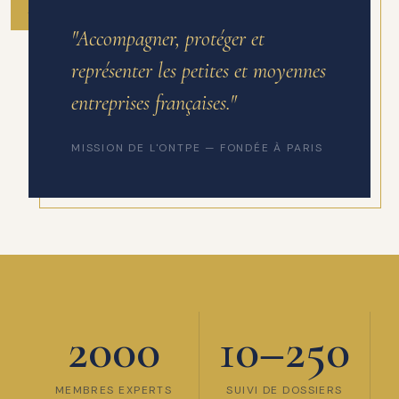
ANNÉE DE FONDATION
"Accompagner, protéger et
représenter les petites et moyennes
entreprises françaises."
MISSION DE L'ONTPE — FONDÉE À PARIS
2000
10–250
MEMBRES EXPERTS
SUIVI DE DOSSIERS