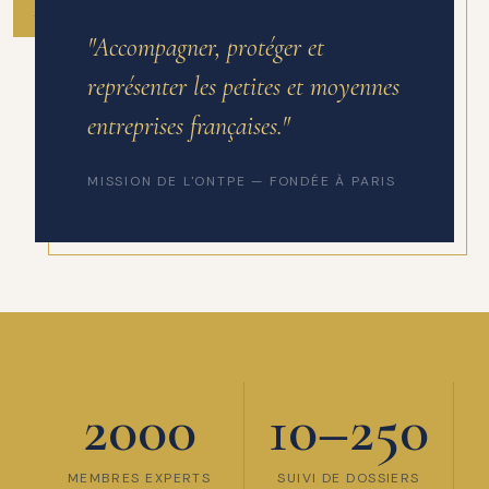
ANNÉE DE FONDATION
"Accompagner, protéger et
représenter les petites et moyennes
entreprises françaises."
MISSION DE L'ONTPE — FONDÉE À PARIS
2000
10–250
MEMBRES EXPERTS
SUIVI DE DOSSIERS