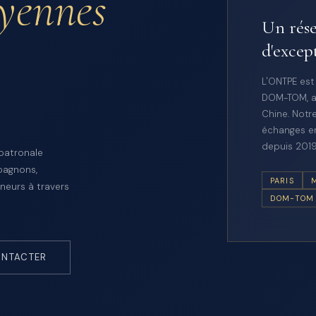
oyennes
Un rése
d'excep
L'ONTPE est
DOM-TOM, a
Chine. Notre
échanges en
depuis 2019
 patronale
pagnons,
PARIS
neurs à travers
DOM-TOM
NTACTER