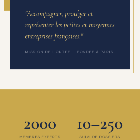
ANNÉE DE FONDATION
"Accompagner, protéger et
représenter les petites et moyennes
entreprises françaises."
MISSION DE L'ONTPE — FONDÉE À PARIS
2000
10–250
MEMBRES EXPERTS
SUIVI DE DOSSIERS