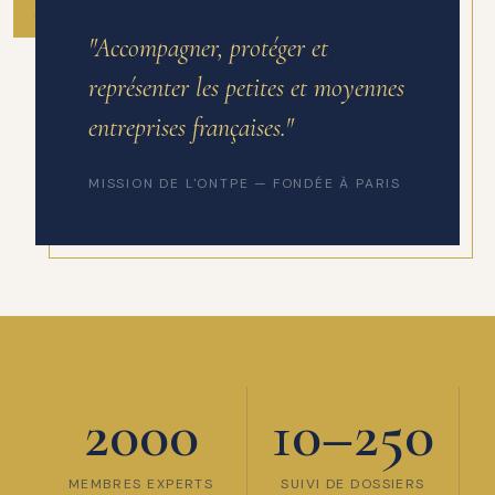
ANNÉE DE FONDATION
"Accompagner, protéger et
représenter les petites et moyennes
entreprises françaises."
MISSION DE L'ONTPE — FONDÉE À PARIS
2000
10–250
MEMBRES EXPERTS
SUIVI DE DOSSIERS