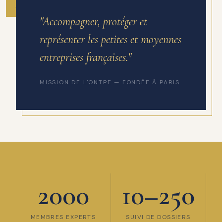
ANNÉE DE FONDATION
"Accompagner, protéger et
représenter les petites et moyennes
entreprises françaises."
MISSION DE L'ONTPE — FONDÉE À PARIS
2000
10–250
MEMBRES EXPERTS
SUIVI DE DOSSIERS