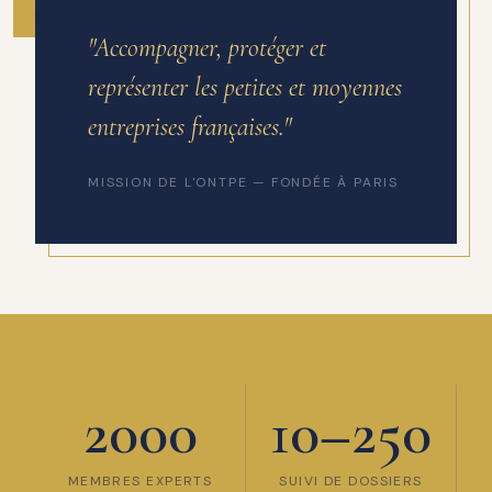
ANNÉE DE FONDATION
"Accompagner, protéger et
représenter les petites et moyennes
entreprises françaises."
MISSION DE L'ONTPE — FONDÉE À PARIS
2000
10–250
MEMBRES EXPERTS
SUIVI DE DOSSIERS