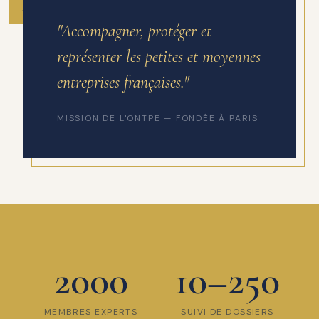
ANNÉE DE FONDATION
"Accompagner, protéger et
représenter les petites et moyennes
entreprises françaises."
MISSION DE L'ONTPE — FONDÉE À PARIS
2000
10–250
MEMBRES EXPERTS
SUIVI DE DOSSIERS