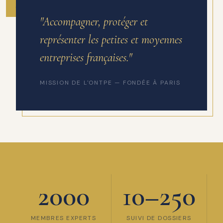
ANNÉE DE FONDATION
"Accompagner, protéger et
représenter les petites et moyennes
entreprises françaises."
MISSION DE L'ONTPE — FONDÉE À PARIS
2000
10–250
MEMBRES EXPERTS
SUIVI DE DOSSIERS