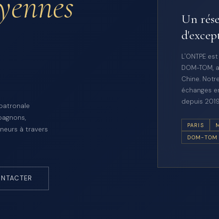
oyennes
Un rése
d'excep
L'ONTPE est
DOM-TOM, a
Chine. Notre
échanges en
depuis 2019
 patronale
pagnons,
PARIS
neurs à travers
DOM-TOM
NTACTER