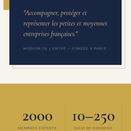
ANNÉE DE FONDATION
"Accompagner, protéger et
représenter les petites et moyennes
entreprises françaises."
MISSION DE L'ONTPE — FONDÉE À PARIS
2000
10–250
MEMBRES EXPERTS
SUIVI DE DOSSIERS