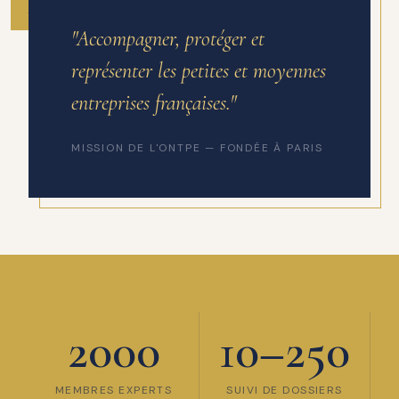
ANNÉE DE FONDATION
"Accompagner, protéger et
représenter les petites et moyennes
entreprises françaises."
MISSION DE L'ONTPE — FONDÉE À PARIS
2000
10–250
MEMBRES EXPERTS
SUIVI DE DOSSIERS